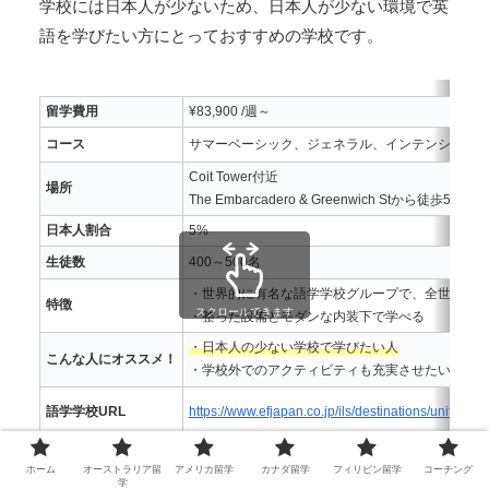
学校には日本人が少ないため、日本人が少ない環境で英
語を学びたい方にとっておすすめの学校です。
留学費用
¥83,900 /週～
コース
サマーベーシック、ジェネラル、インテンシブ、
Coit Tower付近
場所
The Embarcadero & Greenwich Stから徒歩5分
日本人割合
5%
生徒数
400～500名
・世界的に有名な語学学校グループで、全世界か
特徴
スクロールできます
・整った設備とモダンな内装下で学べる
・日本人の少ない学校で学びたい人
こんな人にオススメ！
・学校外でのアクティビティも充実させたい人
語学学校URL
https://www.efjapan.co.jp/ils/destinations/united-st
ホーム
オーストラリア留
アメリカ留学
カナダ留学
フィリピン留学
コーチング
学