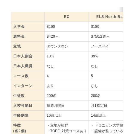
EC
ELS North Bay
入学金
$160
$180
週料金
$420～
$750/2週～
立地
ダウンタウン
ノースベイ
日本人割合
13%
39%
日本人職員
なし
なし
コース数
4
5
インターン
あり
なし
生徒数
200名
200名
入校可能日
毎週月曜日
月1指定日
年齢制限
16歳以上
14歳以上
特徴
・立地が抜群
・ドミニカン大学敷地内
(各2個)
・TOEFL対策コースあり
・設備が整っている