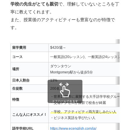
学校の先生がとても親切
で、理解していないところを丁
寧に教えてくれます。
また、授業後のアクティビティーも豊富なのが特徴で
す。
留学費用
$420/週～
コース
一般英語(20レッスン)、一般英語(24レッスン)、
ダウンタウン
場所
Montgomery駅から徒歩5分
日本人割合
13%
生徒数
200名
・世界24都市に展開する大手語学学校グループ
特徴
スクロールできます
・交通アクセスが抜群で校舎が綺麗
・学校、アクティビティ両方楽しみたい人
こんな人にオススメ！
・ビジネス英語を学びたい人
語学学校URL
https://www.ecenglish.com/ja/