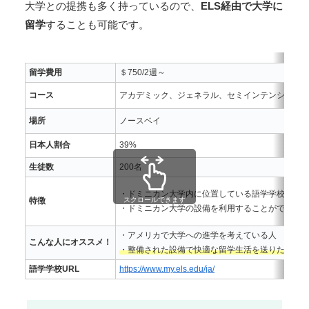
大学との提携も多く持っているので、
ELS経由で大学に
留学
することも可能です。
留学費用
＄750/2週～
コース
アカデミック、ジェネラル、セミインテンシブ、
場所
ノースベイ
日本人割合
39%
生徒数
200名
・ドミニカン大学内に位置している語学学校
スクロールできます
特徴
・ドミニカン大学の設備を利用することができる
・アメリカで大学への進学を考えている人
こんな人にオススメ！
・整備された設備で快適な留学生活を送りたい人
語学学校URL
https://www.my.els.edu/ja/