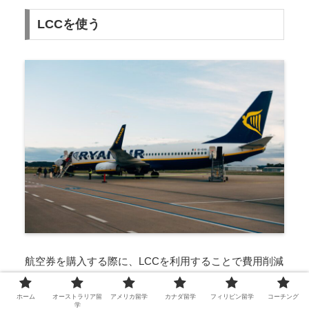
LCCを使う
航空券を購入する際に、LCCを利用することで費用削減
が可能です。航空券をなるべく安く抑えたい方は、
下記
のポイントを意識
して航空券を選びましょう。
ホーム
オーストラリア留
アメリカ留学
カナダ留学
フィリピン留学
コーチング
学