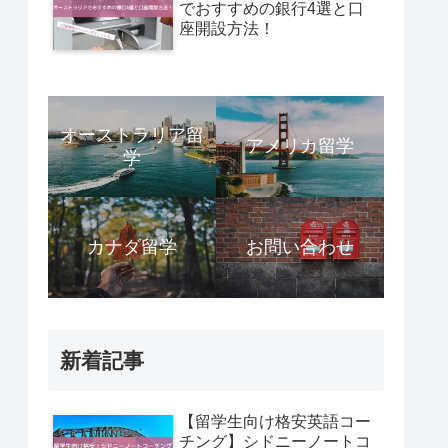
でおすすめの銀行4選と口
座開設方法！
オーストラリア留
アメリカ留学
学
カナダ留学
お問い合わせ
新着記事
【留学生向け格安英語コー
チング】シドニーノートコ