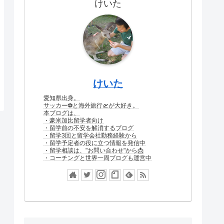
けいた
けいた
愛知県出身。
サッカー⚽と海外旅行🛫が大好き。
本ブログは、
・豪米加比留学者向け
・留学前の不安を解消するブログ
・留学3回と留学会社勤務経験から
・留学予定者の役に立つ情報を発信中
・留学相談は、"お問い合わせ"から📩
・コーチングと世界一周ブログも運営中